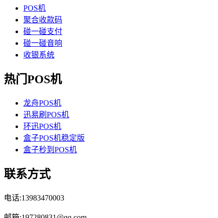
POS机
聚合收款码
碰一碰支付
碰一碰音响
收银系统
热门POS机
龙舟POS机
迅易刷POS机
环迅POS机
盒子POS机稳定版
盒子秒到POS机
联系方式
电话:13983470003
邮箱:197280831@qq.com